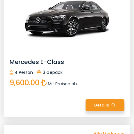
Berufskraftfahrer
24/7 Kundenservice
Bluetooth
Besonderer Service
Erfrischungsgetränk
Desinfektion
Ihr Besonderes Fahrzeug
Flug-Tracker
Komfort
Keine Versteckten Kosten
Kostenlose Passagierversicherung
Transfergarantie
Kostenloses Netflix
W-Lan
Tür Zu Tür
Mercedes E-Class
Youtube
Willkommen Am Flughafen
4 Person
3 Gepäck
9,600.00
Mit Preisen ab
Weiterleiten
Details
Zurück
Alle Merkmale