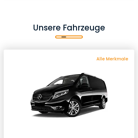
Unsere Fahrzeuge
Zurück
Alle Merkmale
Fahrzeugmerkmale
6 Gepäck
6 Person
Berufskraftfahrer
24/7 Kundenservice
Bluetooth
Besonderer Service
Flug-Tracker
Desinfektion
Ihr Besonderes Fahrzeug
Komfort
Keine Versteckten Kosten
Kostenlose Passagierversicherung
Tür Zu Tür
Transfergarantie