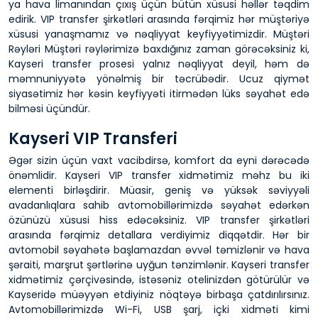
ya hava limanından çıxış üçün bütün xüsusi həllər təqdim
edirik. VIP transfer şirkətləri arasında fərqimiz hər müştəriyə
xüsusi yanaşmamız və nəqliyyat keyfiyyətimizdir. Müştəri
Rəyləri Müştəri rəylərimizə baxdığınız zaman görəcəksiniz ki,
Kayseri transfer prosesi yalnız nəqliyyat deyil, həm də
məmnuniyyətə yönəlmiş bir təcrübədir. Ucuz qiymət
siyasətimiz hər kəsin keyfiyyəti itirmədən lüks səyahət edə
bilməsi üçündür.
Kayseri VIP Transferi
Əgər sizin üçün vaxt vacibdirsə, komfort da eyni dərəcədə
önəmlidir. Kayseri VIP transfer xidmətimiz məhz bu iki
elementi birləşdirir. Müasir, geniş və yüksək səviyyəli
avadanlıqlara sahib avtomobillərimizdə səyahət edərkən
özünüzü xüsusi hiss edəcəksiniz. VIP transfer şirkətləri
arasında fərqimiz detallara verdiyimiz diqqətdir. Hər bir
avtomobil səyahətə başlamazdan əvvəl təmizlənir və hava
şəraiti, marşrut şərtlərinə uyğun tənzimlənir. Kayseri transfer
xidmətimiz çərçivəsində, istəsəniz otelinizdən götürülür və
Kayseridə müəyyən etdiyiniz nöqtəyə birbaşa çatdırılırsınız.
Avtomobillərimizdə Wi-Fi, USB şarj, içki xidməti kimi