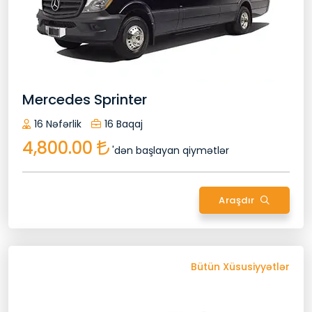
Peşəkar Sürücü
Köçürmə Zəmanəti
Qapıdan Qapıya
Pulsuz Sərnişin Siğortasi
Signage Xoş Gəlmisiniz
Soyuq İçki
Sizin Xüsusi Avtomobiliniz
Xüsusi Xidmət
Wifi
Uçuş İzləyicisi
Mercedes Sprinter
16 Nəfərlik
16 Baqaj
İrəlilə
4,800.00
'dən başlayan qiymətlər
Araşdır
Geri Qayıt
Bütün Xüsusiyyətlər
Avtomobilin Xüsusiyyətləri
3 Baqaj
4 Nəfərlik