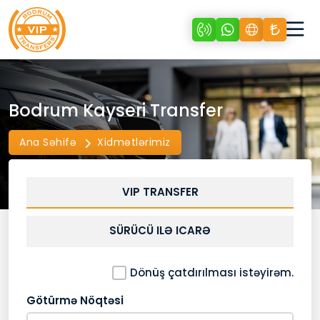
Bodrum Kayseri Transfer
Ana Səhifə
Xidmətlərimiz
VIP TRANSFER
SÜRÜCÜ ILƏ ICARƏ
Dönüş çatdırılması istəyirəm.
Götürmə Nöqtəsi