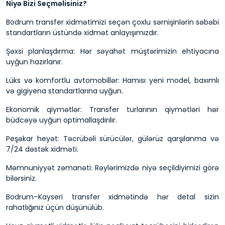
Niyə Bizi Seçməlisiniz?
Bodrum transfer
xidmətimizi seçən çoxlu sərnişinlərin səbəbi
standartların üstündə xidmət anlayışımızdır.
Şəxsi planlaşdırma: Hər səyahət müştərimizin ehtiyacına
uyğun hazırlanır.
Lüks və komfortlu avtomobillər: Hamısı yeni model, baxımlı
və gigiyena standartlarına uyğun.
Ekonomik qiymətlər: Transfer turlarının qiymətləri hər
büdcəyə uyğun optimallaşdırılır.
Peşəkar heyət: Təcrübəli sürücülər, gülərüz qarşılanma və
7/24 dəstək xidməti.
Məmnuniyyət zəmanəti: Rəylərimizdə niyə seçildiyimizi görə
bilərsiniz.
Bodrum–Kayseri transfer xidmətində hər detal sizin
rahatlığınız üçün düşünülüb.