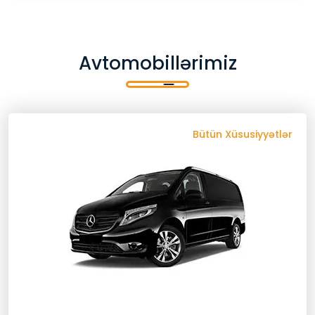
Avtomobillərimiz
Geri Qayıt
Bütün Xüsusiyyətlər
Avtomobilin Xüsusiyyətləri
6 Baqaj
6 Nəfərlik
Bluetooth
24/7 Müştəri Xidmətləri
Gizli Xərclər Yoxdur
Dezinfeksiya
Peşəkar Sürücü
Köçürmə Zəmanəti
Qapıdan Qapıya
Pulsuz Sərnişin Siğortasi
Signage Xoş Gəlmisiniz
Rahatliq
Uçuş İzləyicisi
Sizin Xüsusi Avtomobiliniz
Xüsusi Xidmət