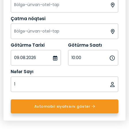
Çatma nöqtəsi
Götürmə Tarixi
Götürmə Saatı
Nəfər Sayı
Avtomobil siyahısını göstər