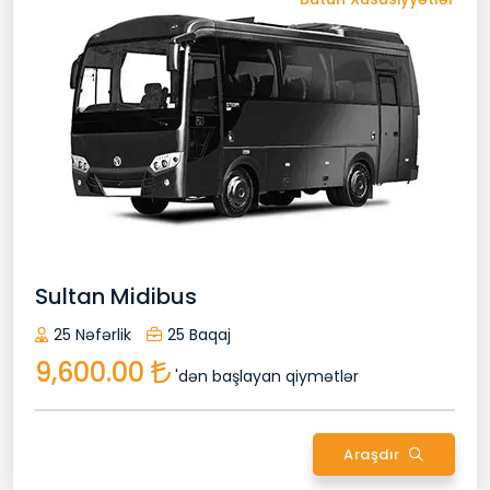
Avtomobilin Xüsusiyyətləri
25 Baqaj
25 Nəfərlik
Bluetooth
24/7 Müştəri Xidmətləri
Gizli Xərclər Yoxdur
Dezinfeksiya
Peşəkar Sürücü
Köçürmə Zəmanəti
Qapıdan Qapıya
Pulsuz Sərnişin Siğortasi
Signage Xoş Gəlmisiniz
Soyuq İçki
Sizin Xüsusi Avtomobiliniz
Wifi
Uçuş İzləyicisi
Sultan Midibus
25 Nəfərlik
25 Baqaj
İrəlilə
9,600.00
'dən başlayan qiymətlər
Araşdır