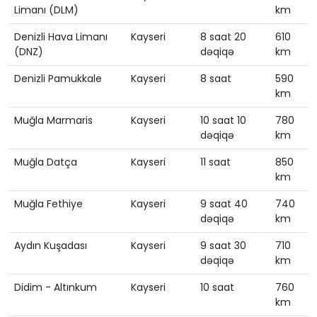
Limanı (DLM)
km
Denizli Hava Limanı
Kayseri
8 saat 20
610
(DNZ)
dəqiqə
km
Denizli Pamukkale
Kayseri
8 saat
590
km
Muğla Marmaris
Kayseri
10 saat 10
780
dəqiqə
km
Muğla Datça
Kayseri
11 saat
850
km
Muğla Fethiye
Kayseri
9 saat 40
740
dəqiqə
km
Aydın Kuşadası
Kayseri
9 saat 30
710
dəqiqə
km
Didim - Altınkum
Kayseri
10 saat
760
km