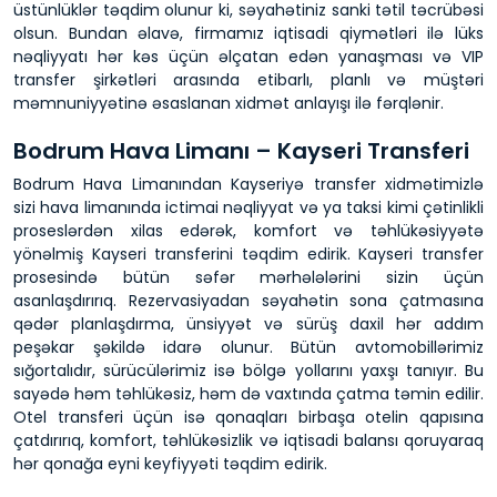
üstünlüklər təqdim olunur ki, səyahətiniz sanki tətil təcrübəsi
olsun. Bundan əlavə, firmamız iqtisadi qiymətləri ilə lüks
nəqliyyatı hər kəs üçün əlçatan edən yanaşması və VIP
transfer şirkətləri arasında etibarlı, planlı və müştəri
məmnuniyyətinə əsaslanan xidmət anlayışı ilə fərqlənir.
Bodrum Hava Limanı – Kayseri Transferi
Bodrum Hava Limanından Kayseriyə transfer xidmətimizlə
sizi hava limanında ictimai nəqliyyat və ya taksi kimi çətinlikli
proseslərdən xilas edərək, komfort və təhlükəsiyyətə
yönəlmiş Kayseri transferini təqdim edirik. Kayseri transfer
prosesində bütün səfər mərhələlərini sizin üçün
asanlaşdırırıq. Rezervasiyadan səyahətin sona çatmasına
qədər planlaşdırma, ünsiyyət və sürüş daxil hər addım
peşəkar şəkildə idarə olunur. Bütün avtomobillərimiz
sığortalıdır, sürücülərimiz isə bölgə yollarını yaxşı tanıyır. Bu
sayədə həm təhlükəsiz, həm də vaxtında çatma təmin edilir.
Otel transferi üçün isə qonaqları birbaşa otelin qapısına
çatdırırıq, komfort, təhlükəsizlik və iqtisadi balansı qoruyaraq
hər qonağa eyni keyfiyyəti təqdim edirik.