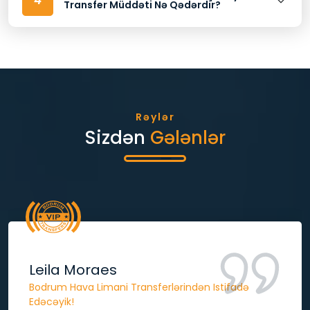
Transfer Müddəti Nə Qədərdir?
Rəylər
Sizdən
Gələnlər
Marc
Qadin Sürücü Ayşə Tam Peşəkar Kişi Kimidir
Наш VIP-трансфер из аэропорта с водителем Айше