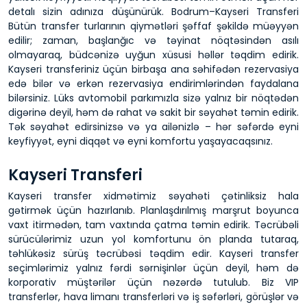
detalı sizin adınıza düşünürük. Bodrum–Kayseri Transferi
Bütün transfer turlarının qiymətləri şəffaf şəkildə müəyyən
edilir; zaman, başlanğıc və təyinat nöqtəsindən asılı
olmayaraq, büdcənizə uyğun xüsusi həllər təqdim edirik.
Kayseri transferiniz üçün birbaşa ana səhifədən rezervasiya
edə bilər və erkən rezervasiya endirimlərindən faydalana
bilərsiniz. Lüks avtomobil parkımızla sizə yalnız bir nöqtədən
digərinə deyil, həm də rahat və sakit bir səyahət təmin edirik.
Tək səyahət edirsinizsə və ya ailənizlə – hər səfərdə eyni
keyfiyyət, eyni diqqət və eyni komfortu yaşayacaqsınız.
Kayseri Transferi
Kayseri transfer xidmətimiz səyahəti çətinliksiz hala
gətirmək üçün hazırlanıb. Planlaşdırılmış marşrut boyunca
vaxt itirmədən, tam vaxtında çatma təmin edirik. Təcrübəli
sürücülərimiz uzun yol komfortunu ön planda tutaraq,
təhlükəsiz sürüş təcrübəsi təqdim edir. Kayseri transfer
seçimlərimiz yalnız fərdi sərnişinlər üçün deyil, həm də
korporativ müştərilər üçün nəzərdə tutulub. Biz VIP
transferlər, hava limanı transferləri və iş səfərləri, görüşlər və