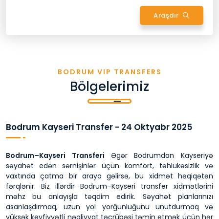
Araşdır
BODRUM VIP TRANSFERS
Bölgelerimiz
Bodrum Kayseri Transfer - 24 Oktyabr 2025
Bodrum–Kayseri Transferi
Əgər Bodrumdan Kayseriyə
səyahət edən sərnişinlər üçün komfort, təhlükəsizlik və
vaxtında çatma bir araya gəlirsə, bu xidmət həqiqətən
fərqlənir. Biz illərdir Bodrum–Kayseri transfer xidmətlərini
məhz bu anlayışla təqdim edirik. Səyahət planlarınızı
asanlaşdırmaq, uzun yol yorğunluğunu unutdurmaq və
yüksək keyfiyyətli nəqliyyat təcrübəsi təmin etmək üçün hər