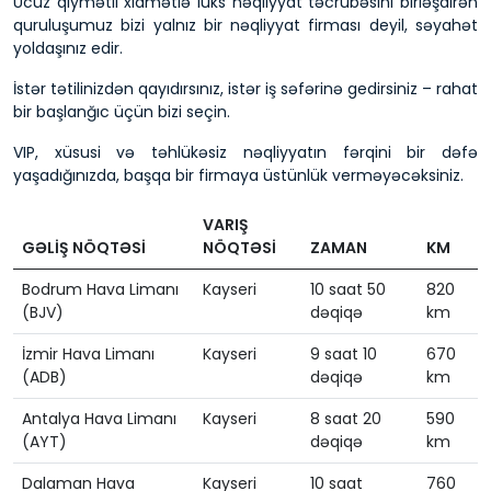
Ucuz qiymətli xidmətlə lüks nəqliyyat təcrübəsini birləşdirən
quruluşumuz bizi yalnız bir nəqliyyat firması deyil, səyahət
yoldaşınız edir.
İstər tətilinizdən qayıdırsınız, istər iş səfərinə gedirsiniz – rahat
bir başlanğıc üçün bizi seçin.
VIP, xüsusi və təhlükəsiz nəqliyyatın fərqini bir dəfə
yaşadığınızda, başqa bir firmaya üstünlük verməyəcəksiniz.
VARIŞ
GƏLİŞ NÖQTƏSİ
NÖQTƏSİ
ZAMAN
KM
Bodrum Hava Limanı
Kayseri
10 saat 50
820
(BJV)
dəqiqə
km
İzmir Hava Limanı
Kayseri
9 saat 10
670
(ADB)
dəqiqə
km
Antalya Hava Limanı
Kayseri
8 saat 20
590
(AYT)
dəqiqə
km
Dalaman Hava
Kayseri
10 saat
760