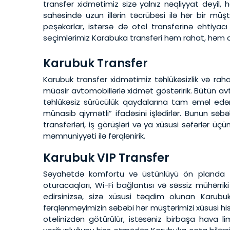
transfer xidmətimiz sizə yalnız nəqliyyat deyi
sahəsində uzun illərin təcrübəsi ilə hər bir müştə
peşəkarlar, istərsə də otel transferinə ehtiyac
seçimlərimiz Karabuka transferi həm rahat, həm də
Karubuk Transfer
Karubuk transfer xidmətimiz təhlükəsizlik və rah
müasir avtomobillərlə xidmət göstəririk. Bütün av
təhlükəsiz sürücülük qaydalarına tam əməl edər
münasib qiymətli” ifadəsini işlədirlər. Bunun səbə
transferləri, iş görüşləri və ya xüsusi səfərlər ü
məmnuniyyəti ilə fərqlənirik.
Karubuk VIP Transfer
Səyahətdə komfortu və üstünlüyü ön planda tu
oturacaqları, Wi-Fi bağlantısı və səssiz mühərriki 
edirsinizsə, sizə xüsusi təqdim olunan Karubuk
fərqlənməyimizin səbəbi hər müştərimizi xüsusi hi
otelinizdən götürülür, istəsəniz birbaşa hava li