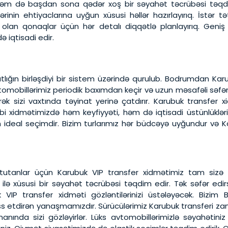
l, həm də başdan sona qədər xoş bir səyahət təcrübəsi tə
rinin ehtiyaclarına uyğun xüsusi həllər hazırlayırıq. İstər t
ı olan qonaqlar üçün hər detalı diqqətlə planlayırıq. Geniş 
 iqtisadi edir.
atlığın birləşdiyi bir sistem üzərində qurulub. Bodrumdan K
tomobillərimiz periodik baxımdan keçir və uzun məsafəli səfə
ək sizi vaxtında təyinat yerinə çatdırır. Karubuk transfer
bi xidmətimizdə həm keyfiyyəti, həm də iqtisadi üstünlükləri 
çün ideal seçimdir. Bizim turlarımız hər büdcəyə uyğundur və 
tanlar üçün Karubuk VIP transfer xidmətimiz tam sizə gör
ilə xüsusi bir səyahət təcrübəsi təqdim edir. Tək səfər edirsi
 VIP transfer xidməti gözləntilərinizi üstələyəcək. Bizim 
ss etdirən yanaşmamızdır. Sürücülərimiz Karubuk transferi zama
manında sizi gözləyirlər. Lüks avtomobillərimizlə səyahətiniz