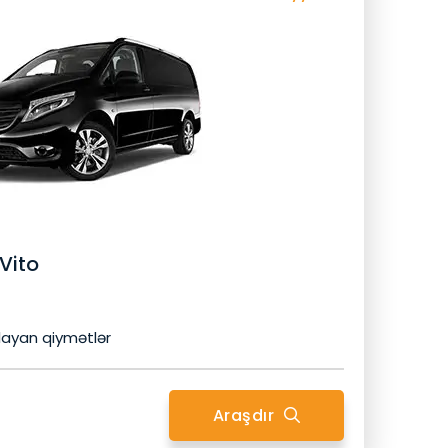
Avtomobilin Xüsusiyyətləri
6 Baqaj
6 Nəfərlik
ya
Bluetooth
24/7 Müştəri Xidmətləri
Köçürmə Zəmanəti
Gizli Xərclər Yoxdur
ğortasi
Pulsuz Netflix
Peşəkar Sürücü
Gəlmisiniz
Rahatliq
Qapıdan Qapıya
Soyuq İçki
Sizin Xüsusi Avtomobiliniz
Youtube
Xüsusi Xidmət
Vito
layan qiymətlər
Araşdır