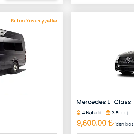
Bütün Xüsusiyyətlər
Geri Qayıt
ilin Xüsusiyyətləri
16 Baqaj
16 Nəfərlik
24/7 Müştəri Xidmətləri
Dezinfeksi
i
Gizli Xərclər Yoxdur
Peşəkar Sürücü
Pulsuz Sərnişin Siğortasi
Qapıdan Qapıya
Signage Xoş Gəlmisiniz
Sizin Xüsusi Avtomobil
Wifi
Uçuş İzləyicisi
Youtube
Xüsusi Xi
Mercedes E-Class
İrəlilə
4 Nəfərlik
3 Baqaj
9,600.00
'dən baş