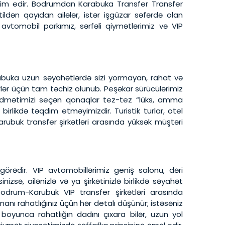
qdim edir. Bodrumdan Karabuka Transfer Transfer
ətildən qayıdan ailələr, istər işgüzar səfərdə olan
avtomobil parkımız, sərfəli qiymətlərimiz və VIP
arubuka uzun səyahətlərdə sizi yormayan, rahat və
rlər üçün tam təchiz olunub. Peşəkar sürücülərimiz
 xidmətimizi seçən qonaqlar tez-tez “lüks, amma
birlikdə təqdim etməyimizdir. Turistik turlar, otel
Karubuk transfer şirkətləri arasında yüksək müştəri
ədir. VIP avtomobillərimiz geniş salonu, dəri
nizsə, ailənizlə və ya şirkətinizlə birlikdə səyahət
Bodrum-Karubuk VIP transfer şirkətləri arasında
nı rahatlığınız üçün hər detalı düşünür; istəsəniz
 boyunca rahatlığın dadını çıxara bilər, uzun yol