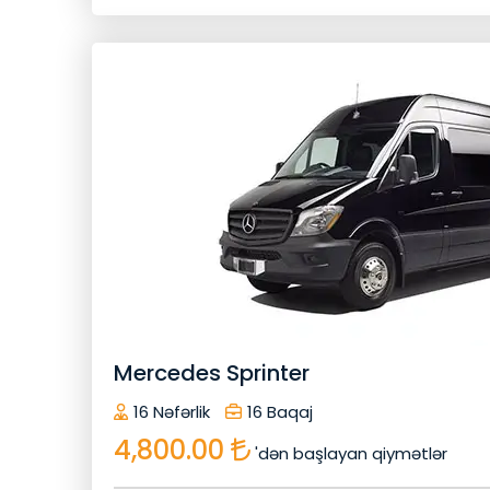
Geri Qayıt
Avtomob
Dezinfeksiya
Bluetooth
Peşəkar Sürücü
Köçürmə Zəmanət
Qapıdan Qapıya
Soyuq İçki
Sizin Xüsusi Avtomobiliniz
Xüsusi Xidmət
Mercedes Sprinter
İrəlilə
16 Nəfərlik
16 Baqaj
4,800.00
'dən başlayan qiymətlər