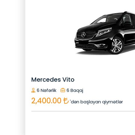
Avtomob
Dezinfeksiya
Bluetooth
Peşəkar Sürücü
Köçürmə Zəmanət
Rahatliq
Qapıdan Qapıya
Sizin Xüsusi Avtomobiliniz
Xüsusi 
Mercedes Vito
İrəlilə
6 Nəfərlik
6 Baqaj
2,400.00
'dən başlayan qiymətlər