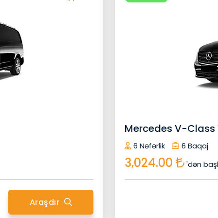
ilin Xüsusiyyətləri
6 Baqaj
6 Nəfərlik
24/7 Müştəri Xidmətləri
Dezinfeksi
i
Gizli Xərclər Yoxdur
Mit Trennwand
Pulsuz Sərnişin Siğortasi
Pulsuz Sərnişin Si
Signage Xoş Gəlmisiniz
Signage Xoş 
Xidmət
Uçuş İzləyicisi
Wifi
Uçuş İzləyicisi
Mercedes V-Class 
İrəlilə
6 Nəfərlik
6 Baqaj
3,024.00
'dən baş
Araşdır