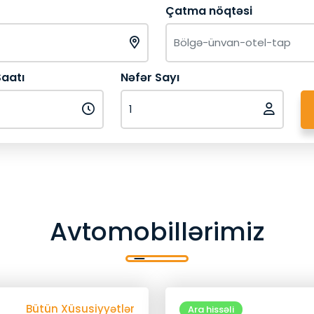
Çatma nöqtəsi
aatı
Nəfər Sayı
Avtomobillərimiz
Bütün Xüsusiyyətlər
Geri Qayıt
Ara hissəli