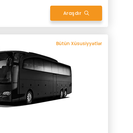
Araşdır
Bütün Xüsusiyyətlər
Avtomobilin Xüsusiyyətləri
46 Baqaj
46 Nəfərlik
nəti
Gizli Xərclər Yoxdur
Dezinfeksiya
Pulsuz Sərnişin Siğortasi
Peşəkar Sürücü
susi Avtomobiliniz
Signage Xoş Gəlmisiniz
Xüsusi Xidmət
Wifi
Uçuş İzləyicisi