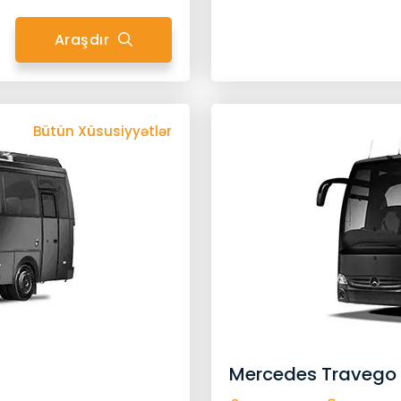
Araşdır
Bütün Xüsusiyyətlər
Geri Qayıt
ilin Xüsusiyyətləri
25 Baqaj
25 Nəfərlik
24/7 Müştəri Xidmətləri
Köçürmə Zəma
i
Gizli Xərclər Yoxdur
Qapıdan Qapıya
Pulsuz Sərnişin Siğortasi
Soyuq İçki
Sizin Xü
Signage Xoş Gəlmisiniz
Wifi
Uçuş İzləyicisi
İrəlilə
Mercedes Travego