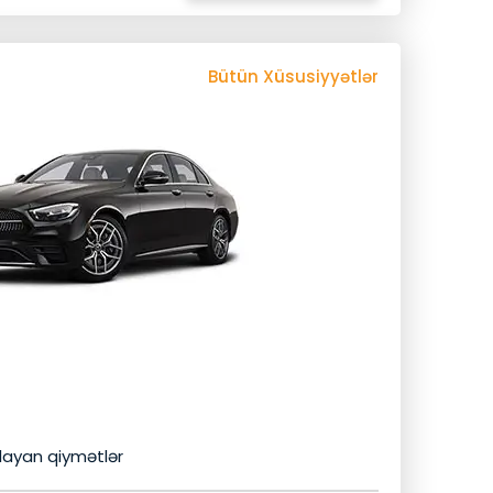
Bütün Xüsusiyyətlər
Avtomobilin Xüsusiyyətləri
3 Baqaj
4 Nəfərlik
ya
Bluetooth
24/7 Müştəri Xidmətləri
Köçürmə Zəmanəti
Gizli Xərclər Yoxdur
Pulsuz Sərnişin Siğortasi
Pulsuz Netflix
iniz
Signage Xoş Gəlmisiniz
Rahatliq
dmət
Wifi
Uçuş İzləyicisi
Soyuq İçki
layan qiymətlər