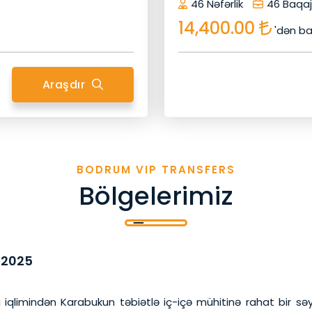
46 Nəfərlik
46 Baqaj
14,400.00
'dən ba
Araşdır
BODRUM VIP TRANSFERS
Bölgelerimiz
 2025
 iqlimindən Karabukun təbiətlə iç-içə mühitinə rahat bir s