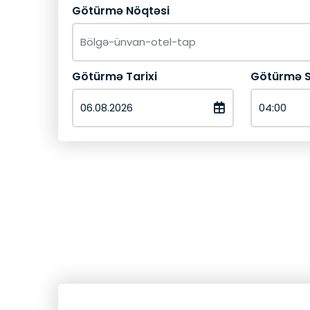
Götürmə Nöqtəsi
Götürmə Tarixi
Götürmə S
Geri Qayıt