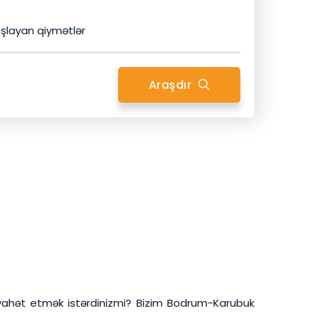
şlayan qiymətlər
Araşdır
əyahət etmək istərdinizmi? Bizim Bodrum-Karubuk