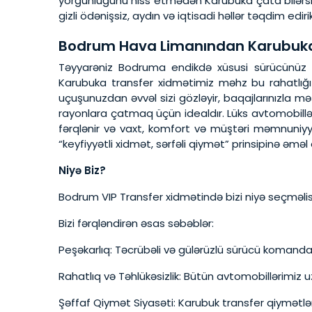
yorğunluğunu hiss etmədən Karubuka çata bilərsini
gizli ödənişsiz, aydın və iqtisadi həllər təqdim edirik
Bodrum Hava Limanından Karubuka
Təyyarəniz Bodruma endikdə xüsusi sürücünüz 
Karubuka transfer xidmətimiz məhz bu rahatlığı
uçuşunuzdan əvvəl sizi gözləyir, baqajlarınızla mə
rayonlara çatmaq üçün idealdır. Lüks avtomobillə
fərqlənir və vaxt, komfort və müştəri məmnuniyyə
“keyfiyyətli xidmət, sərfəli qiymət” prinsipinə əməl e
Niyə Biz?
Bodrum VIP Transfer xidmətində bizi niyə seçməlisini
Bizi fərqləndirən əsas səbəblər:
Peşəkarlıq: Təcrübəli və gülərüzlü sürücü komanda
Rahatlıq və Təhlükəsizlik: Bütün avtomobillərimiz u
Şəffaf Qiymət Siyasəti: Karubuk transfer qiymətlər