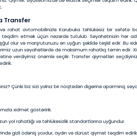
z. Qiymət siyasətimizdə də elastik seçimlər təqdim edirik. Qi
.
 Transfer
və rahat avtomobilinizlə Karubuka təhlükəsiz bir səfətə 
 təqdim etmək üçün nəzərdə tutulub. Səyahətinizin hər add
şğul olur və marşrutunuzu ən uyğun şəkildə təşkil edir. Bu xi
rimiz uzun səyahətlərdə də maksimum rahatlıq təmin edir. Xidm
tinə verdiyimiz önəmlə seçilir. Transfer qiymətləri seçdiyin
dirik.
z? Çünki biz sizi yalnız bir nöqtədən digərinə aparmırıq; səyahə
mızla xidmət göstəririk.
zun yol rahatlığı və təhlükəsizlik standartlarına uyğundur.
ində gizli ödəniş yoxdur, aydın və dürüst qiymət təqdim edirik