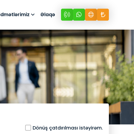
idmətlərimiz
Əlaqə
Dönüş çatdırılması istəyirəm.