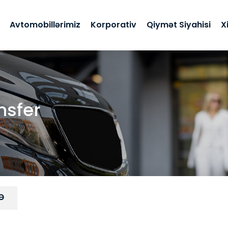
Avtomobillərimiz
Korporativ
Qiymət Siyahisi
X
nsfer
Ə