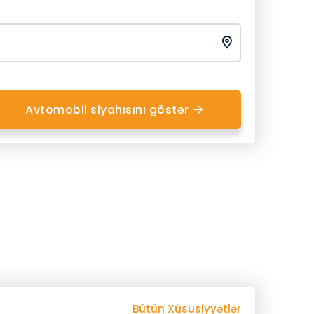
Avtomobil siyahısını göstər
Bütün Xüsusiyyətlər