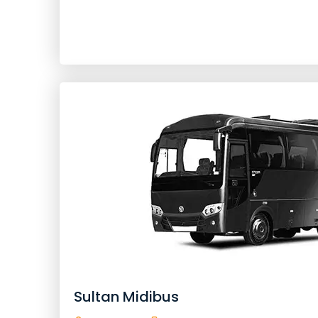
Geri Qayıt
Avtomob
Dezinfeksiya
Bluetooth
Peşəkar Sürücü
Köçürmə Zəmanət
Qapıdan Qapıya
Soyuq İçki
Sizin Xüsusi Avtomobiliniz
Sultan Midibus
İrəlilə