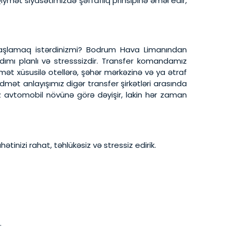
ymət siyasətimizdə şəffaflıq prinsipinə əməl edir,
başlamaq istərdinizmi? Bodrum Hava Limanından
ımı planlı və stresssizdir. Transfer komandamız
dmət xüsusilə otellərə, şəhər mərkəzinə və ya ətraf
ət anlayışımız digər transfer şirkətləri arasında
iz avtomobil növünə görə dəyişir, lakin hər zaman
tinizi rahat, təhlükəsiz və stressiz edirik.
.